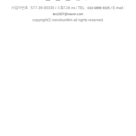
사업자번호 : 577-39-00330 / 스튜디오 ns / TEL :
/ E-mail :
010-6888-9325
leo1007@naver.com
copyrightⓒ nenshunfilm all rights reserved.