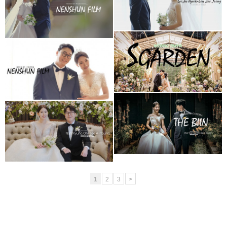
아모르아트웨딩컨벤션
(대표2인프리미엄)
아모르홀1인3캠
청주 S가든웨딩홀
청주 더빈웨딩컨벤션
(대표촬영)
가드니아홀(대표촬영)
청주 더빈웨딩컨벤션
더빈 웨딩컨벤션
가드니아 (대표촬영)
그랜드볼륨 (대표촬영)
1
2
3
>