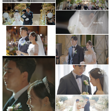
아모르아트웨딩컨벤션
아모르홀 Wedding
Cinema
메리다웨딩컨벤션
아모르아트웨딩컨벤션
본식영상
아모르아트 아모르홀
아르떼웨딩홀
아모르아트웨딩컨벤션
대표2인촬영
셀레나하우스웨딩홀
(프리미엄추가상품)