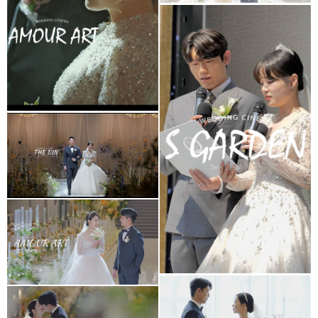
S가든웨딩홀
더빈웨딩컨벤션
가드니아홀(대표촬영)
아모르아트웨딩홀
아모르홀
더빈웨딩컨벤션