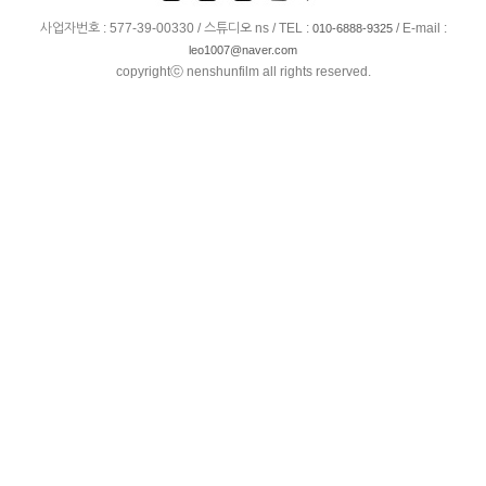
사업자번호 : 577-39-00330 / 스튜디오 ns / TEL :
/ E-mail :
010-6888-9325
leo1007@naver.com
copyrightⓒ nenshunfilm all rights reserved.