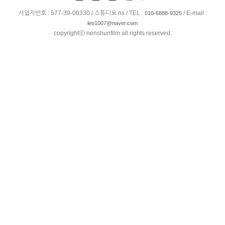
사업자번호 : 577-39-00330 / 스튜디오 ns / TEL :
/ E-mail :
010-6888-9325
leo1007@naver.com
copyrightⓒ nenshunfilm all rights reserved.