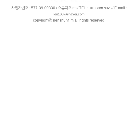
사업자번호 : 577-39-00330 / 스튜디오 ns / TEL :
/ E-mail :
010-6888-9325
leo1007@naver.com
copyrightⓒ nenshunfilm all rights reserved.