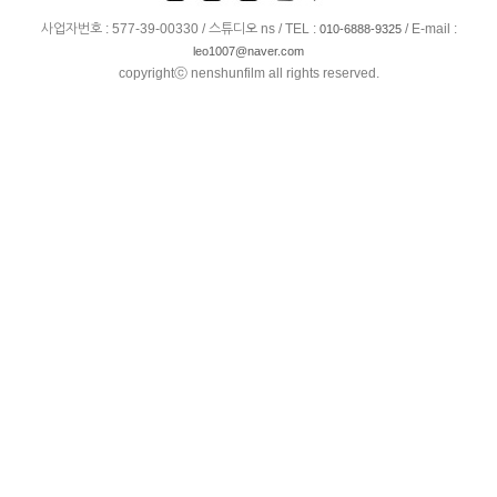
사업자번호 : 577-39-00330 / 스튜디오 ns / TEL :
/ E-mail :
010-6888-9325
leo1007@naver.com
copyrightⓒ nenshunfilm all rights reserved.