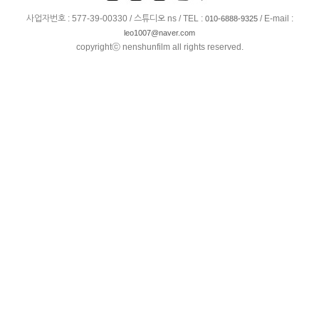
사업자번호 : 577-39-00330 / 스튜디오 ns / TEL :
/ E-mail :
010-6888-9325
leo1007@naver.com
copyrightⓒ nenshunfilm all rights reserved.