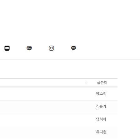
글쓴이
양소리
김슬기
양희아
유지현