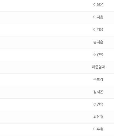
이영은
이지용
이지용
송지은
정인영
하준엄마
주보라
김시은
정인영
최유경
이수현