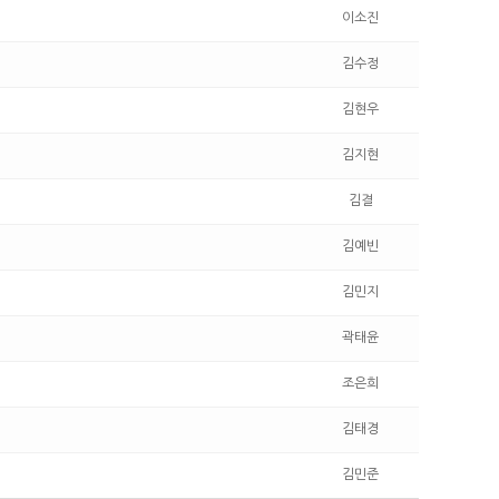
이소진
김수정
김현우
김지현
김결
김예빈
김민지
곽태윤
조은희
김태경
김민준