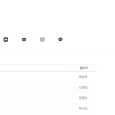
글쓴이
백승욱
신정민
장형민
박서인