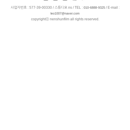
사업자번호 : 577-39-00330 / 스튜디오 ns / TEL :
/ E-mail :
010-6888-9325
leo1007@naver.com
copyrightⓒ nenshunfilm all rights reserved.