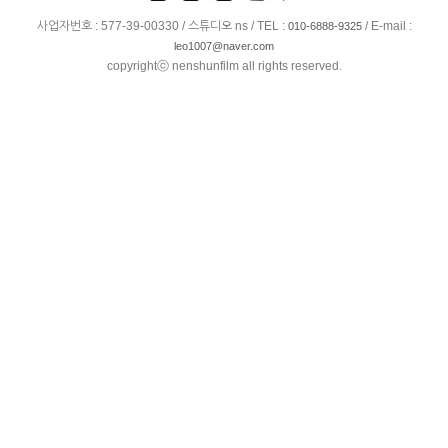
사업자번호 : 577-39-00330 / 스튜디오 ns / TEL :
/ E-mail :
010-6888-9325
leo1007@naver.com
copyrightⓒ nenshunfilm all rights reserved.