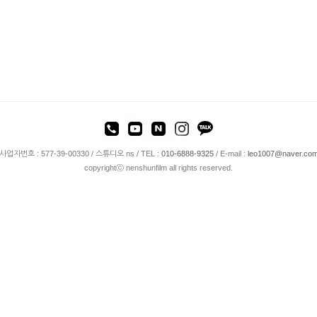
사업자번호 : 577-39-00330 / 스튜디오 ns / TEL :
010-6888-9325
/ E-mail :
leo1007@naver.co
copyrightⓒ nenshunfilm all rights reserved.