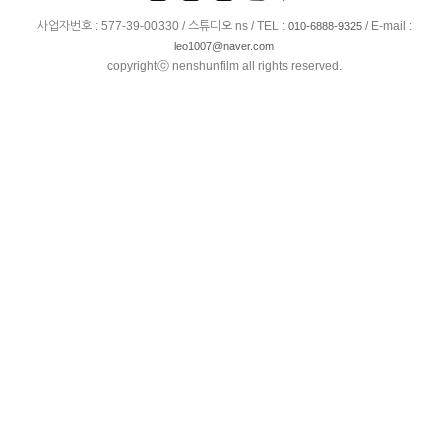
사업자번호 : 577-39-00330 / 스튜디오 ns / TEL :
/ E-mail :
010-6888-9325
leo1007@naver.com
copyrightⓒ nenshunfilm all rights reserved.