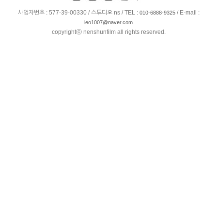
사업자번호 : 577-39-00330 / 스튜디오 ns / TEL :
/ E-mail :
010-6888-9325
leo1007@naver.com
copyrightⓒ nenshunfilm all rights reserved.