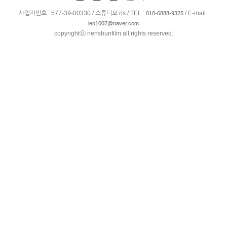
사업자번호 : 577-39-00330 / 스튜디오 ns / TEL :
/ E-mail :
010-6888-9325
leo1007@naver.com
copyrightⓒ nenshunfilm all rights reserved.