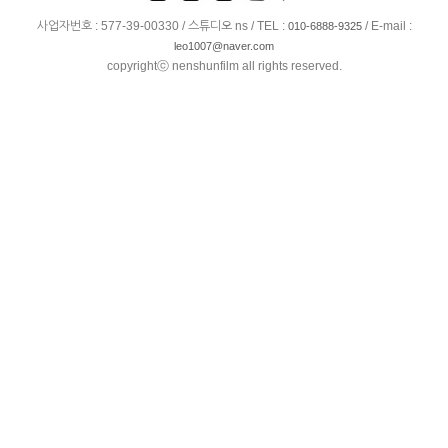
사업자번호 : 577-39-00330 / 스튜디오 ns / TEL :
/ E-mail :
010-6888-9325
leo1007@naver.com
copyrightⓒ nenshunfilm all rights reserved.