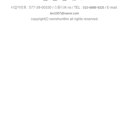
사업자번호 : 577-39-00330 / 스튜디오 ns / TEL :
/ E-mail :
010-6888-9325
leo1007@naver.com
copyrightⓒ nenshunfilm all rights reserved.