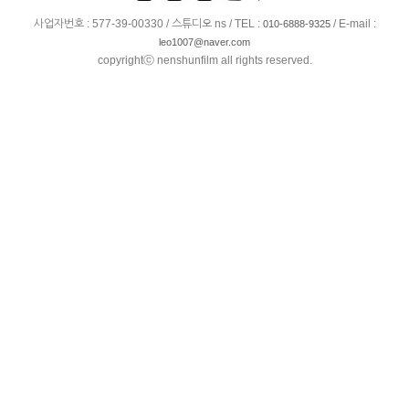
사업자번호 : 577-39-00330 / 스튜디오 ns / TEL :
/ E-mail :
010-6888-9325
leo1007@naver.com
copyrightⓒ nenshunfilm all rights reserved.