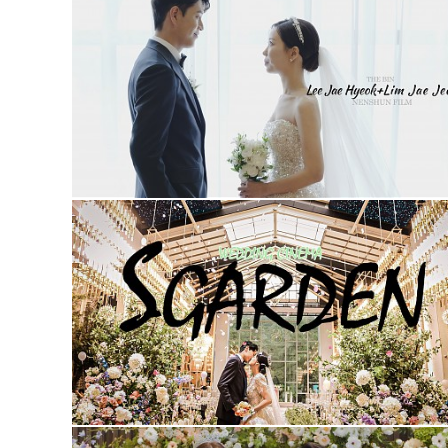
더빈웨딩컨벤션 (대표2인프리미엄)
청주 S가든웨딩홀(대표촬영)