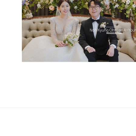
더빈 웨딩컨벤션 그랜드볼륨 (대표촬영)