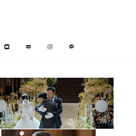
아모르아트웨딩컨벤션 아모르홀 Wedding Cinema