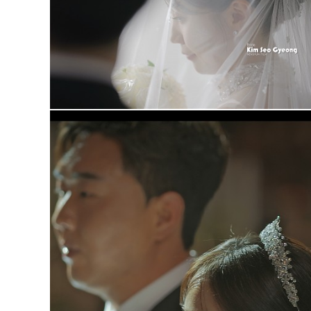
메리다웨딩컨벤션