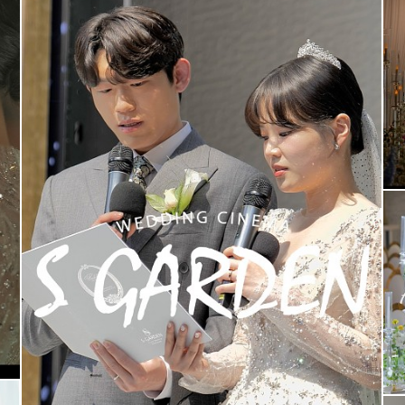
S가든웨딩홀