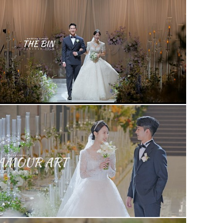
더빈웨딩컨벤션 가드니아홀(대표촬영)
아모르아트웨딩홀 아모르홀