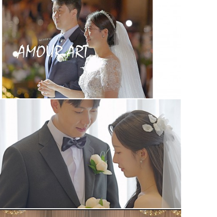
아모르아트웨딩컨벤션 본식영상
아르떼웨딩홀