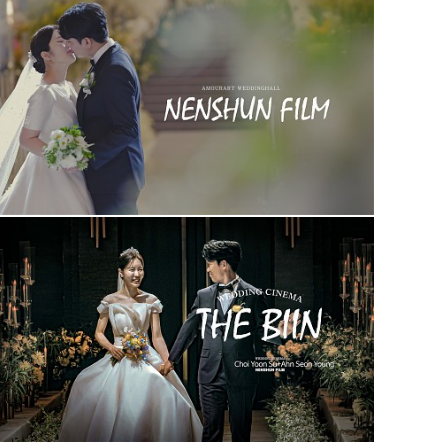
아모르아트웨딩컨벤션 아모르홀1인3캠
청주 더빈웨딩컨벤션 가드니아 (대표촬영)