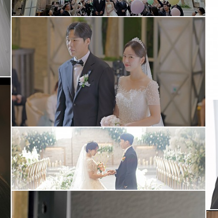
아모르아트 아모르홀
셀레나하우스웨딩홀