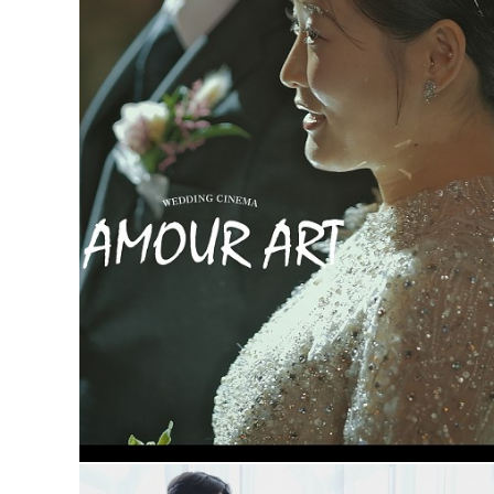
아모르아트웨딩컨벤션 대표2인촬영(프리미엄추가상품)