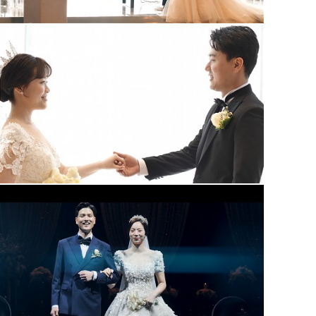
대전 루이비스웨딩컨벤션 (대표2인촬영)
청주아모르아트 본식영상(대표촬영)