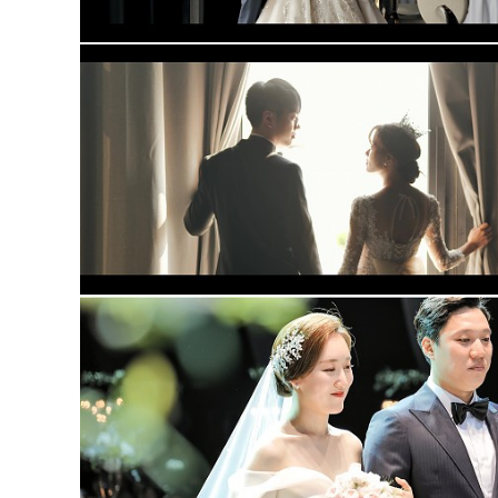
더빈 웨딩컨벤션 가드니아홀 (대표촬영)
더빈웨딩컨벤션 (대표2인촬영)