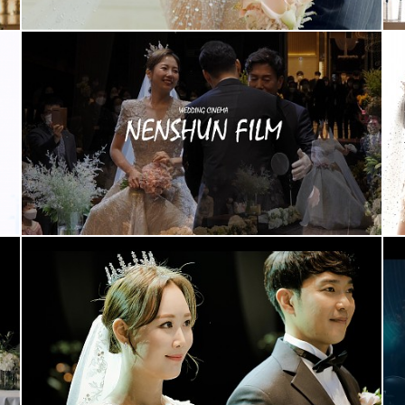
아모르아트웨딩컨벤션 (부대표촬영)
더빈웨딩컨벤션 (대표촬영)