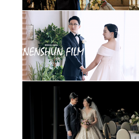
청주메리다웨딩컨베션 (대표촬영)
청주 더빈웨딩 가드니아홀(대표촬영)