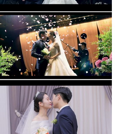
아모르아트 웨딩컨벤션( 대표촬영)
대전 icc웨딩홀 (부대표촬영)