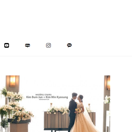
메리다웨딩컨벤션 (대표촬영)