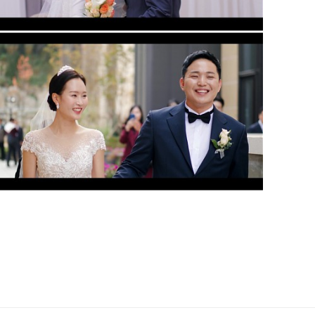
천안 비렌티웨딩홀 (2인메인실장)