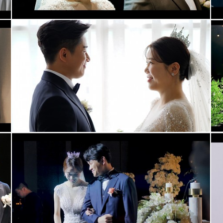
아모르아트웨딩컨벤션 본식영상+식중영상(대표촬영2인촬영)
청주 메리다웨딩컨벤션 (메인실장,2인촬영)