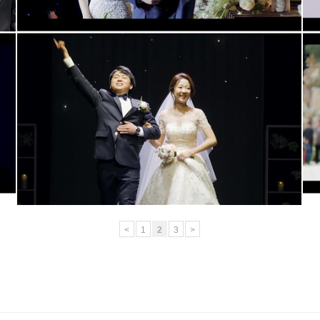
대전bmk웨딩홀 (대표촬영)
<
1
2
3
>