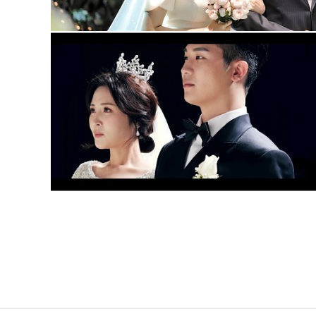
이천 아모르컨벤션 웨딩홀(부대표촬영)