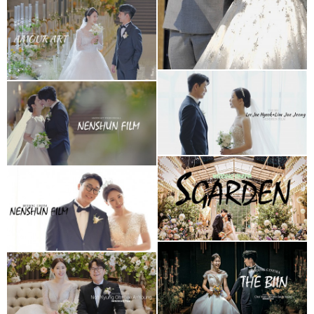
아모르아트웨딩홀
아모르홀
더빈웨딩컨벤션
아모르아트웨딩컨벤션
(대표2인프리미엄)
아모르홀1인3캠
청주 S가든웨딩홀
청주 더빈웨딩컨벤션
(대표촬영)
가드니아홀(대표촬영)
청주 더빈웨딩컨벤션
더빈 웨딩컨벤션
가드니아 (대표촬영)
그랜드볼륨 (대표촬영)