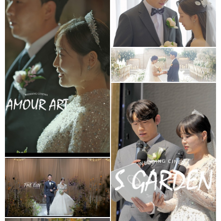
아르떼웨딩홀
아모르아트웨딩컨벤션
대표2인촬영
셀레나하우스웨딩홀
(프리미엄추가상품)
S가든웨딩홀
더빈웨딩컨벤션
가드니아홀(대표촬영)