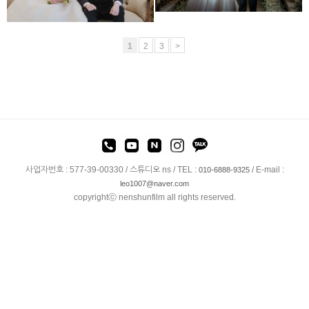
1
2
3
>
사업자번호 : 577-39-00330 / 스튜디오 ns / TEL :
/ E-mail :
010-6888-9325
leo1007@naver.com
copyrightⓒ nenshunfilm all rights reserved.