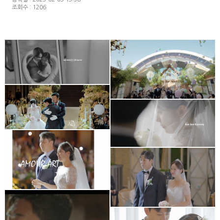
조회수 : 1206
아모르아트웨딩컨벤션
대전S가든 웨딩홀
아모르아트웨딩컨벤션
아모르홀 Wedding
Cinema
메리다웨딩컨벤션
아모르아트웨딩컨벤션
본식영상
아모르아트 아모르홀