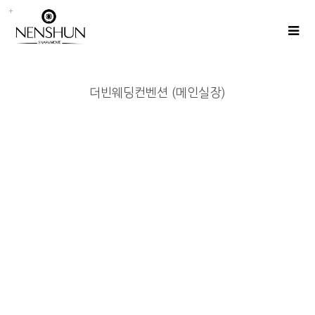
더빈웨딩컨벤션 (메인실장)