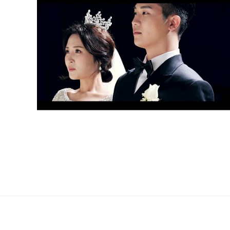
이천 아모르컨벤션 웨딩홀(부대표촬영)