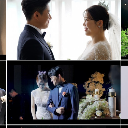
아모르아트웨딩컨벤션 본식영상+식중영상(대표촬영2인촬영)
청주 메리다웨딩컨벤션 (메인실장,2인촬영)