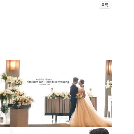
메리다웨딩컨벤션 (대표촬영)