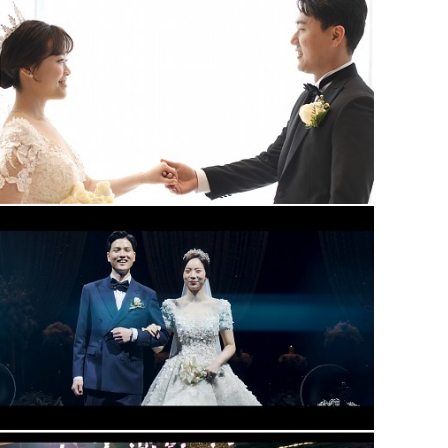
대전 루이비스웨딩컨벤션 (대표2인촬영)
청주아모르아트 본식영상(대표촬영)