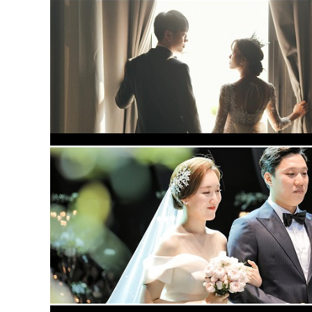
더빈 웨딩컨벤션 가드니아홀 (대표촬영)
더빈웨딩컨벤션 (대표2인촬영)