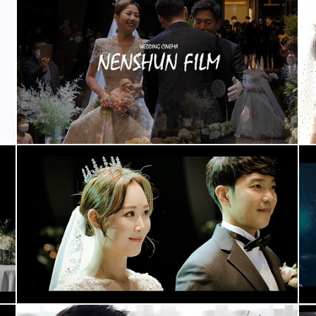
아모르아트웨딩컨벤션 (부대표촬영)
더빈웨딩컨벤션 (대표촬영)