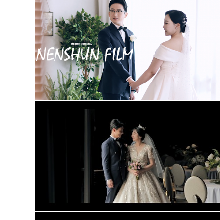
청주메리다웨딩컨베션 (대표촬영)
청주 더빈웨딩 가드니아홀(대표촬영)