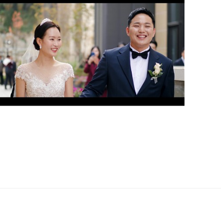
천안 비렌티웨딩홀 (2인메인실장)