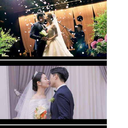
아모르아트 웨딩컨벤션( 대표촬영)
대전 icc웨딩홀 (부대표촬영)