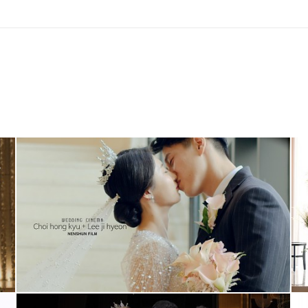
더빈웨딩컨벤션 (메인실장)