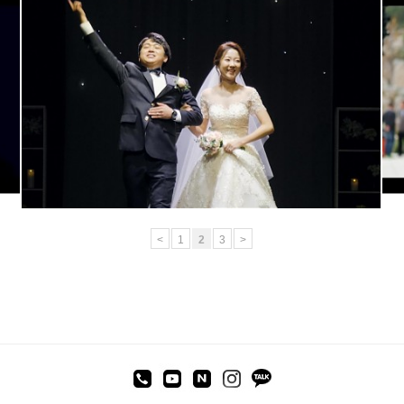
대전bmk웨딩홀 (대표촬영)
<
1
2
3
>