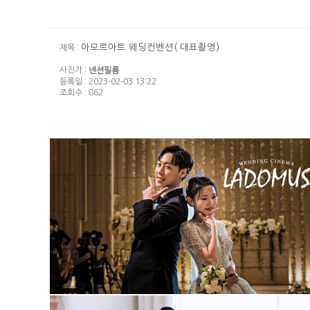
아모르아트 웨딩컨벤션( 대표촬영)
제목 :
사진가 :
넨션필름
등록일 : 2023-02-03 13:22
조회수 : 862
대전 라도무스