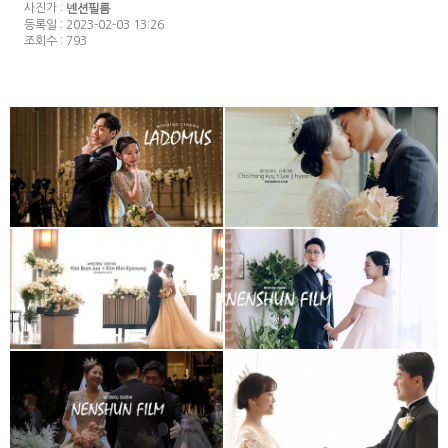
사진가 :
넨션필름
등록일 : 2023-02-03 13:26
조회수 : 793
대전 라도무스
더빈웨딩컨벤션 (메인실장)
메리다웨딩컨벤션
청주메리다웨딩컨베션
(대표촬영)
(대표촬영)
아모르아트웨딩컨벤션
대전 루이비스웨딩컨벤션
(부대표촬영)
(대표2인촬영)