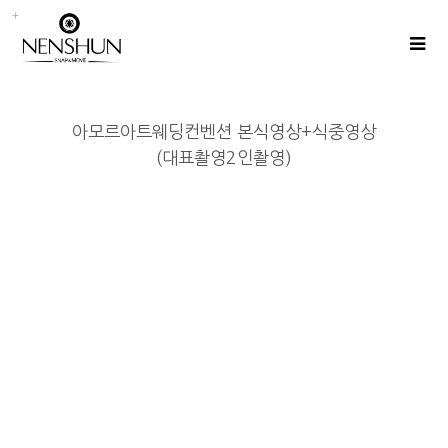
아모르아트웨딩컨벤션 본식영상+식중영상
(대표촬영2인촬영)