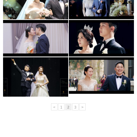
(대표2인촬영)
(메인실장,2인촬영)
대전 icc웨딩홀
이천 아모르컨벤션 웨딩홀
(부대표촬영)
(부대표촬영)
천안 비렌티웨딩홀
대전bmk웨딩홀 (대표촬영)
(2인메인실장)
<
1
2
3
>